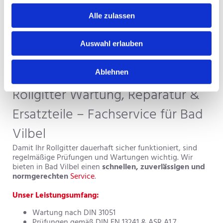
elektrische Antriebe mit Softstart/Softstop
ruhiger Lauf und geringe Betriebskosten
Alle zulassen
Ideal für Wohnanlagen, Gewerbebauten,
Parkhäuser und große Stellplatzanlagen.
Auswahl erlauben
Ablehnen
Rollgitter Wartung, Reparatur &
Ersatzteile – Fachservice für Bad
Vilbel
Damit Ihr Rollgitter dauerhaft sicher funktioniert, sind
regelmäßige Prüfungen und Wartungen wichtig. Wir
bieten in Bad Vilbel einen
schnellen, zuverlässigen und
normgerechten
Service
.
Unser Leistungsumfang:
Wartung nach DIN 31051
Prüfungen gemäß DIN EN 13241 & ASR A1.7