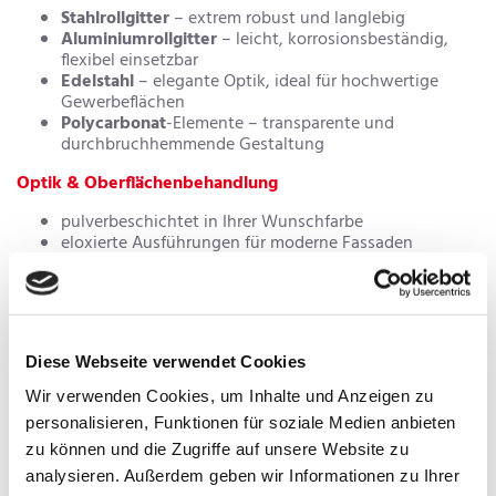
Stahlrollgitter
– extrem robust und langlebig
Aluminiumrollgitter
– leicht, korrosionsbeständig,
flexibel einsetzbar
Edelstahl
– elegante Optik, ideal für hochwertige
Gewerbeflächen
Polycarbonat
-Elemente – transparente und
durchbruchhemmende Gestaltung
Optik & Oberflächenbehandlung
pulverbeschichtet in Ihrer Wunschfarbe
eloxierte Ausführungen für moderne Fassaden
blank oder gebürstet für industrielle Optik
Funktionsvarianten
Rollgitter mit Schlupftür
– ideal, wenn häufig
Personen passieren
Diese Webseite verwendet Cookies
Elektrische Rollgitter
– bequeme Steuerung per
Wir verwenden Cookies, um Inhalte und Anzeigen zu
Funk, Schalter oder Fernbedienung
Mechanische Rollgitter
– robuste und
personalisieren, Funktionen für soziale Medien anbieten
kostengünstige Standardlösung
zu können und die Zugriffe auf unsere Website zu
Wabenform- und Stabgitteranlagen
– maximale
analysieren. Außerdem geben wir Informationen zu Ihrer
Durchsicht & moderne Designs