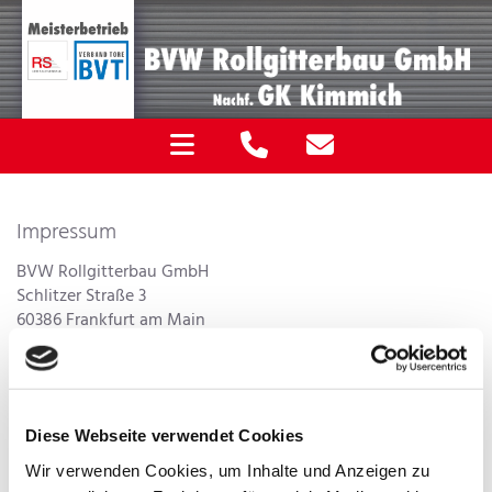
Impressum
BVW Rollgitterbau GmbH
Schlitzer Straße 3
60386 Frankfurt am Main
Telefon:
069 94219351
E-Mail:
info@bvw-rollgitterbau.de
URL:
www.bvw-rollgitterbau.de
Diese Webseite verwendet Cookies
Geschäftsführer: Dirk Schmidt
Wir verwenden Cookies, um Inhalte und Anzeigen zu
Registergericht: Amtsgericht Frankfurt am Main