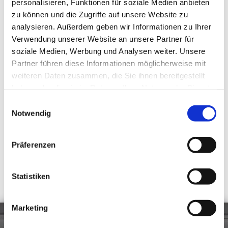
Registernummer: HRB 36848
personalisieren, Funktionen für soziale Medien anbieten
USt-IdNr.: DE158765907
zu können und die Zugriffe auf unsere Website zu
analysieren. Außerdem geben wir Informationen zu Ihrer
Die Europäische Kommission stellt eine Plattform für die
Verwendung unserer Website an unsere Partner für
außergerichtliche Online-Streitbeilegung (OS-Plattform)
bereit, die unter
www.ec.europa.eu/consumers/odr
soziale Medien, Werbung und Analysen weiter. Unsere
aufrufbar ist. Unsere E-Mail-Adresse finden Sie in unserem
Partner führen diese Informationen möglicherweise mit
Impressum. Wir sind weder verpflichtet noch bereit, an dem
weiteren Daten zusammen, die Sie ihnen bereitgestellt
Streitschlichtungsverfahren teilzunehmen.
haben oder die sie im Rahmen Ihrer Nutzung der Dienste
gesammelt haben.
Einwilligungsauswahl
Notwendig
Diese Webseite ist ein Produkt von
kpage.de
Präferenzen
Statistiken
Marketing