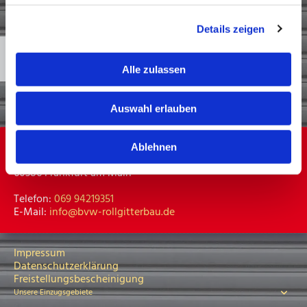
Bitte akzeptieren Sie Marketing-Cookies, um diese
Details zeigen
Karte anzuzeigen.
Accept cookies
Alle zulassen
Auswahl erlauben
BVW Rollgitterbau GmbH
Ablehnen
Schlitzer Straße 3
60386 Frankfurt am Main
Telefon:
069 94219351
E-Mail:
info@bvw-rollgitterbau.de
Impressum
Datenschutzerklärung
Freistellungsbescheinigung
Unsere Einzugsgebiete