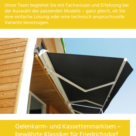
Unser Team begleitet Sie mit Fachwissen und Erfahrung bei
der Auswahl des passenden Modells – ganz gleich, ob Sie
eine einfache Lösung oder eine technisch anspruchsvolle
Variante bevorzugen.
Gelenkarm- und Kassettenmarkisen –
bewährte Klassiker für Friedrichsdorf