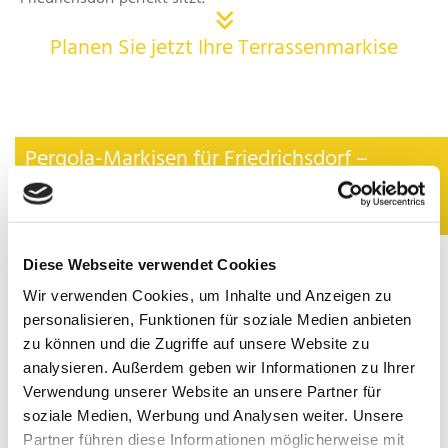

Planen Sie jetzt Ihre Terrassenmarkise
Pergola-Markisen für Friedrichsdorf –
stabiler Wetterschutz mit
Designanspruch
Diese Webseite verwendet Cookies
Für
großflächige Terrassen oder freistehende
Sitzbereiche
im Garten bieten
Pergola-Markisen
die
Wir verwenden Cookies, um Inhalte und Anzeigen zu
perfekte Kombination aus
Stabilität und Eleganz
.
personalisieren, Funktionen für soziale Medien anbieten
Besonders in Friedrichsdorf, wo stilvolle Außenbereiche oft
zu können und die Zugriffe auf unsere Website zu
Teil der Wohnkultur sind, sind diese Systeme eine beliebte
Lösung für windfeste Beschattung mit architektonischem
analysieren. Außerdem geben wir Informationen zu Ihrer
Charakter.
Verwendung unserer Website an unsere Partner für
soziale Medien, Werbung und Analysen weiter. Unsere
Dank ihrer
festen Führung und stabilen
Partner führen diese Informationen möglicherweise mit
Pfostenkonstruktion
halten Pergola-Markisen auch