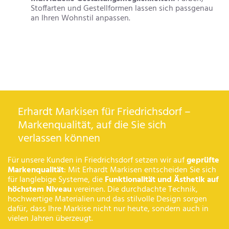
Stoffarten und Gestellformen lassen sich passgenau
an Ihren Wohnstil anpassen.
Erhardt Markisen für Friedrichsdorf –
Markenqualität, auf die Sie sich
verlassen können
Für unsere Kunden in Friedrichsdorf setzen wir auf
geprüfte
Markenqualität
: Mit Erhardt Markisen entscheiden Sie sich
für langlebige Systeme, die
Funktionalität und Ästhetik auf
höchstem Niveau
vereinen. Die durchdachte Technik,
hochwertige Materialien und das stilvolle Design sorgen
dafür, dass Ihre Markise nicht nur heute, sondern auch in
vielen Jahren überzeugt.