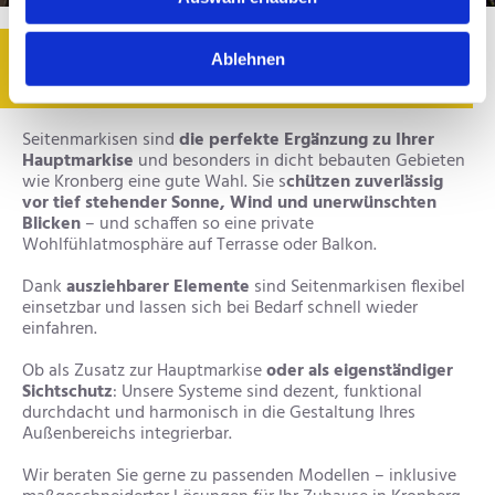
Seitenmarkisen – Wind- und
Ablehnen
Sichtschutz
Seitenmarkisen sind
die perfekte Ergänzung zu Ihrer
Hauptmarkise
und besonders in dicht bebauten Gebieten
wie Kronberg eine gute Wahl. Sie s
chützen zuverlässig
vor tief stehender Sonne, Wind und unerwünschten
Blicken
– und schaffen so eine private
Wohlfühlatmosphäre auf Terrasse oder Balkon.
Dank
ausziehbarer Elemente
sind Seitenmarkisen flexibel
einsetzbar und lassen sich bei Bedarf schnell wieder
einfahren.
Ob als Zusatz zur Hauptmarkise
oder als eigenständiger
Sichtschutz
: Unsere Systeme sind dezent, funktional
durchdacht und harmonisch in die Gestaltung Ihres
Außenbereichs integrierbar.
Wir beraten Sie gerne zu passenden Modellen – inklusive