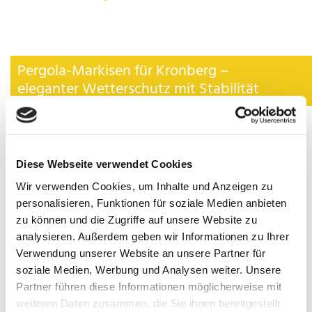
Pergola-Markisen für Kronberg –
eleganter Wetterschutz mit Stabilität
Für
große Terrassenflächen oder freistehende Sitzplätze
im Garten
bieten Pergola-Markisen die perfekte
Kombination aus robuster Konstruktion und edlem Design.
Diese Webseite verwendet Cookies
Gerade in Kronberg, wo stilvolle Außenbereiche oft zum
Lebensgefühl gehören, sind diese Systeme eine beliebte
Wir verwenden Cookies, um Inhalte und Anzeigen zu
Lösung für
windstabile Beschattung
mit
personalisieren, Funktionen für soziale Medien anbieten
architektonischem Anspruch.
zu können und die Zugriffe auf unsere Website zu
Dank der
festen Führungsschienen
und der
stabilen
analysieren. Außerdem geben wir Informationen zu Ihrer
Pfosten
halten Pergola-Markisen auch stärkeren
Verwendung unserer Website an unsere Partner für
Windbelastungen stand – ideal für exponierte Lagen oder
soziale Medien, Werbung und Analysen weiter. Unsere
offene Grundstücke.
Partner führen diese Informationen möglicherweise mit
Ob
klassisch, modern oder minimalistisch
– wir planen
weiteren Daten zusammen, die Sie ihnen bereitgestellt