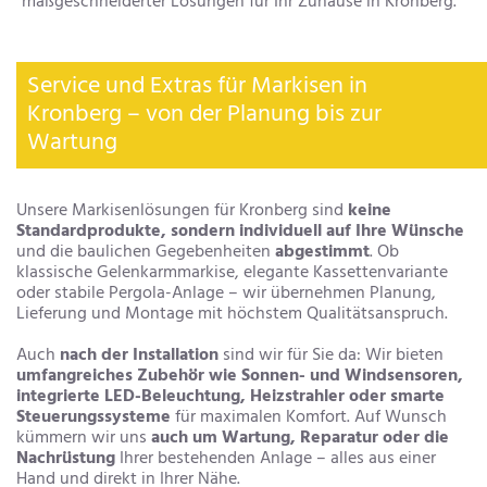
maßgeschneiderter Lösungen für Ihr Zuhause in Kronberg.
Service und Extras für Markisen in
Kronberg – von der Planung bis zur
Wartung
Unsere Markisenlösungen für Kronberg sind
keine
Standardprodukte, sondern individuell auf Ihre Wünsche
und die baulichen Gegebenheiten
abgestimmt
. Ob
klassische Gelenkarmmarkise, elegante Kassettenvariante
oder stabile Pergola-Anlage – wir übernehmen Planung,
Lieferung und Montage mit höchstem Qualitätsanspruch.
Auch
nach der Installation
sind wir für Sie da: Wir bieten
umfangreiches Zubehör wie Sonnen- und Windsensoren,
integrierte LED-Beleuchtung, Heizstrahler oder smarte
Steuerungssysteme
für maximalen Komfort. Auf Wunsch
kümmern wir uns
auch um Wartung, Reparatur oder die
Nachrüstung
Ihrer bestehenden Anlage – alles aus einer
Hand und direkt in Ihrer Nähe.